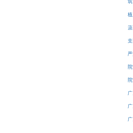
筑
植
汲
支
严
院
院
广
广
广