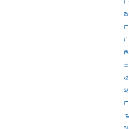
广
政
广
广
西
王
赵
湖
广
“
封