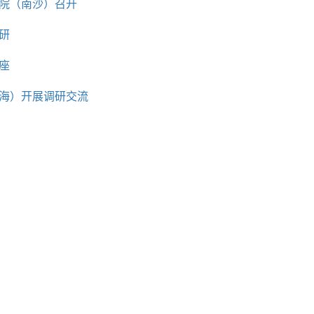
院（南沙）召开
研
座
海）开展调研交流