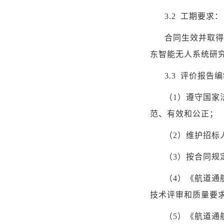
3.2
工期要求：
合同生效并取得
东智能无人系统研
3.3
评价报告编
（
1
）遵守国家
范、有效和公正；
（
2
）维护招标
（
3
）按合同规
（
4
）
《航道通
技术评审和质量要
（
5
）《航道通