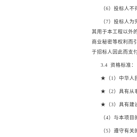
（
6
）投标人不
（
7
）投标人为
其用于本工程以外
商业秘密等权利而
于招标人因此而支
3.4
资格标准：
★（
1
）中华人
★（
2
）具有从
★（
3
）具有建
（
4
）与本项目
（
5
）遵守有关